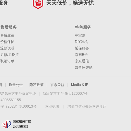
服务
天天低价，畅选无忧
售后服务
特色服务
售后政策
夺宝岛
价格保护
DIY装机
退款说明
延保服务
返修/退换货
京东E卡
取消订单
京东通信
京鱼座智能
测
|
质量公告
|
隐私政策
|
京东公益
|
Media & IR
交易第三方平台备案凭证
|
新出发京零 字第大120007号
06561155
2023）第00013号
|
营业执照
|
增值电信业务经营许可证