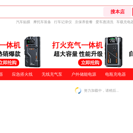
汽车贴膜
摩托车装备
行车记录仪
京保养套餐
爱车惠清洗
车载充电
器
应急搭火线
无线充气泵
户外储能电源
电瓶充电器
努力加载中，请稍后...