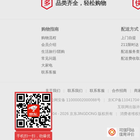
品类齐全，轻松购物
购物指南
配送方式
购物流程
上门自提
会员介绍
211限时达
生活旅行/团购
配送服务查
常见问题
配送费收取
大家电
联系客服
关于我们
|
联系我们
|
联系客服
|
合作招商
|
商
京公网安备 11000002000088号
|
京ICP备1104170
互联网出版许
Copyright © 2004 -
2026
京东JINGDONG 版权所有
|
消费者维权热
手机扫一扫，劲爆优
惠触手可得！
手机扫一扫，劲爆优