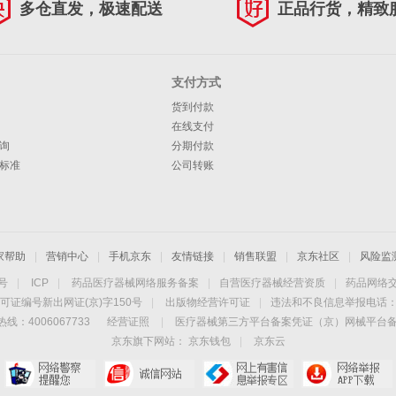
多仓直发，极速配送
正品行货，精致
支付方式
货到付款
在线支付
询
分期付款
标准
公司转账
家帮助
|
营销中心
|
手机京东
|
友情链接
|
销售联盟
|
京东社区
|
风险监
4号
|
ICP
|
药品医疗器械网络服务备案
|
自营医疗器械经营资质
|
药品网络
可证编号新出网证(京)字150号
|
出版物经营许可证
|
违法和不良信息举报电话：40
线：4006067733
经营证照
|
医疗器械第三方平台备案凭证（京）网械平台备字（
京东旗下网站：
京东钱包
|
京东云